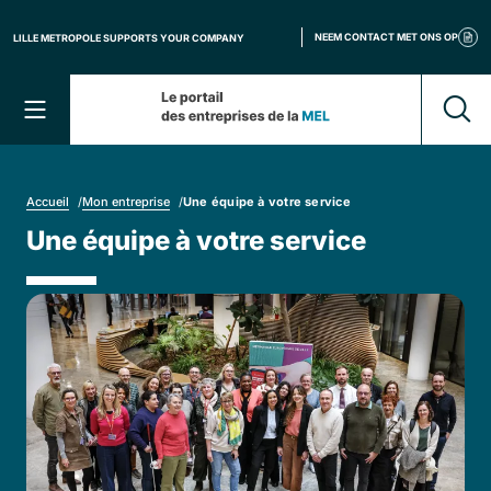
Cookies beheer paneel
NEEM CONTACT MET ONS OP
LILLE METROPOLE SUPPORTS YOUR COMPANY
Que r
Menu
Accueil
/
Mon entreprise
/
Une équipe à votre service
Une équipe à votre service