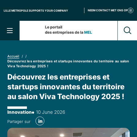
Cookies beheer paneel
NEEM CONTACT MET ONS OP
LILLE METROPOLE SUPPORTS YOUR COMPANY
Que r
Menu
Accueil
/
/
Découvrez les entreprises et startups innovantes du territoire au salon
Viva Technology 2025 !
Découvrez les entreprises et
startups innovantes du territoire
au salon Viva Technology 2025 !
Innovation
10 June 2026
Linkedin
Partager sur