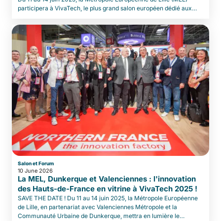
participera à VivaTech, le plus grand salon européen dédié aux
startups et à l’innovation technologique. Forte d’une première
expérience réussie en 2024, la MEL renouvelle sa présence avec
un objectif clair : valoriser la richesse et le dynamisme de son
écosystème numérique
Salon et Forum
10 June 2026
La MEL, Dunkerque et Valenciennes : l'innovation
des Hauts-de-France en vitrine à VivaTech 2025 !
SAVE THE DATE ! Du 11 au 14 juin 2025, la Métropole Européenne
de Lille, en partenariat avec Valenciennes Métropole et la
Communauté Urbaine de Dunkerque, mettra en lumière le