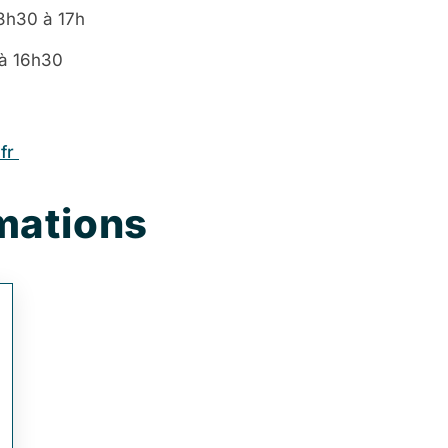
13h30 à 17h
 à 16h30
.fr
mations