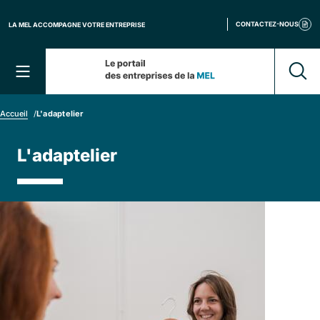
Panneau de gestion des cookies
CONTACTEZ-NOUS
LA MEL ACCOMPAGNE VOTRE ENTREPRISE
Que r
Menu
Accueil
/
L'adaptelier
L'adaptelier
Image